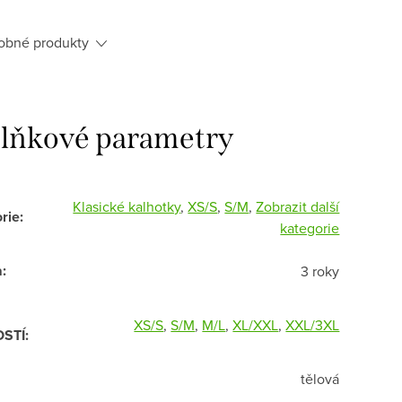
obné produkty
lňkové parametry
Klasické kalhotky
,
XS/S
,
S/M
,
Zobrazit další
rie
:
kategorie
a
:
3 roky
XS/S
,
S/M
,
M/L
,
XL/XXL
,
XXL/3XL
OSTÍ
:
tělová