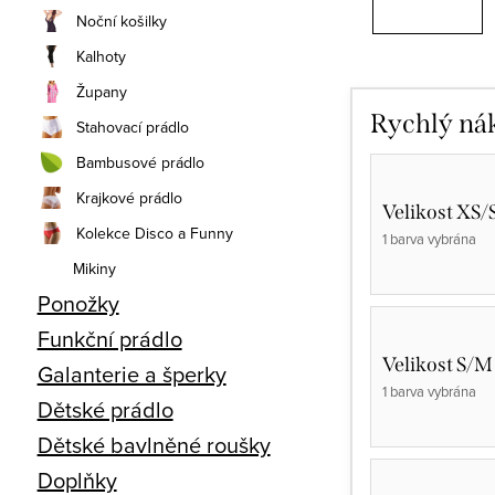
Noční košilky
Kalhoty
Župany
Rychlý ná
Stahovací prádlo
Bambusové prádlo
Krajkové prádlo
Velikost XS/
Kolekce Disco a Funny
1 barva vybrána
Mikiny
Ponožky
Funkční prádlo
Velikost S/M
Galanterie a šperky
1 barva vybrána
Dětské prádlo
Dětské bavlněné roušky
Doplňky