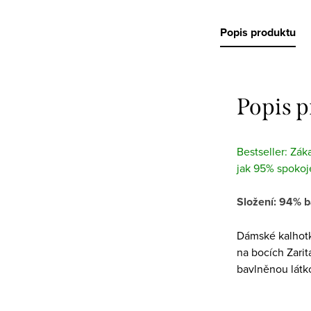
Popis produktu
Popis 
Bestseller: Zák
jak 95% spokoj
Složení: 94% b
Dámské kalhotk
na bocích Zarita
bavlněnou látk