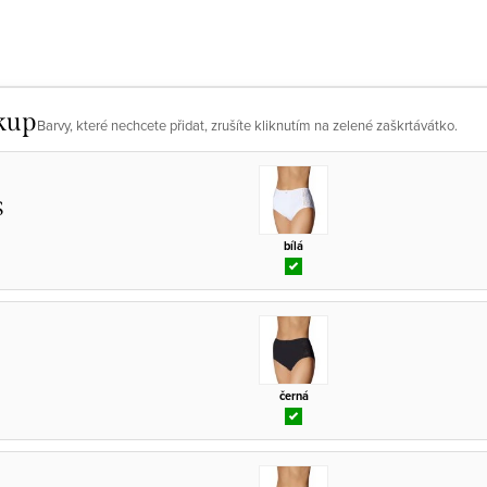
kup
Barvy, které nechcete přidat, zrušíte kliknutím na zelené zaškrtávátko.
S
bílá
černá