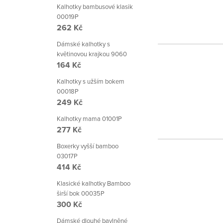
Kalhotky bambusové klasik
00019P
262 Kč
Dámské kalhotky s
květinovou krajkou 9060
164 Kč
Kalhotky s užším bokem
00018P
249 Kč
Kalhotky mama 01001P
277 Kč
Boxerky vyšší bamboo
03017P
414 Kč
Klasické kalhotky Bamboo
širší bok 00035P
300 Kč
Dámské dlouhé bavlněné