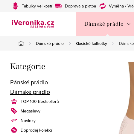
Přejít
Tabulky velikostí
Doprava a platba
Výměna / Vrá
na
obsah
Dámské prádlo
Dámské prádlo
Klasické kalhotky
Dámské v
Domů
P
Přeskočit
Kategorie
o
kategorie
s
Pánské prádlo
Dámské prádlo
t
TOP 100 Bestsellerů
r
Megaslevy
a
Novinky
n
Doprodej kolekcí