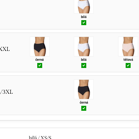
bílá
/XXL
černá
bílá
tělová
L/3XL
černá
bílá / XS/S