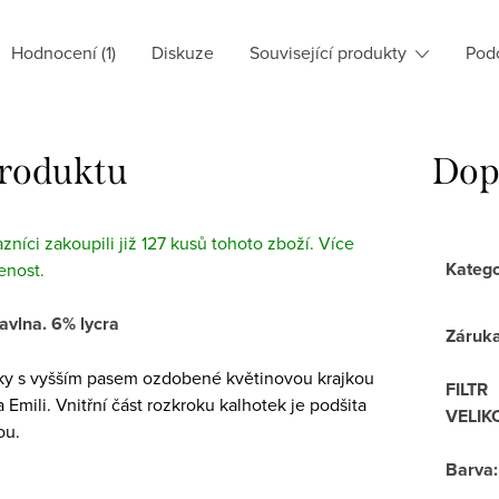
Hodnocení (1)
Diskuze
Související produkty
Pod
produktu
Dop
azníci zakoupili již 127 kusů tohoto zboží. Více
Katego
enost.
avlna. 6% lycra
Záruk
y s vyšším pasem ozdobené květinovou krajkou
FILTR
 Emili. Vnitřní část rozkroku kalhotek je podšita
VELIK
ou.
Barva
: