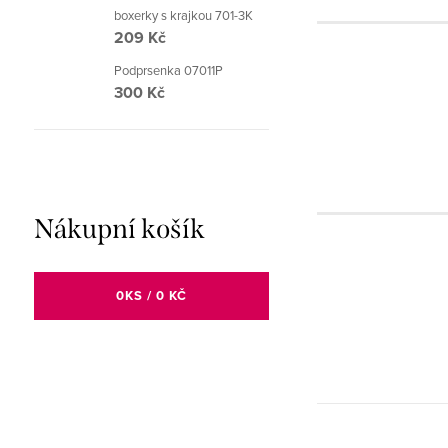
boxerky s krajkou 701-3K
209 Kč
Podprsenka 07011P
300 Kč
Nákupní košík
0
KS /
0 KČ