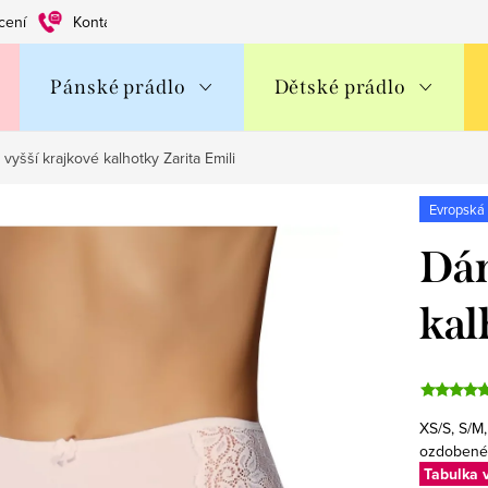
cení
Kontakty
Obchodní podmínky
Ochrana os. údajů
Pánské prádlo
Dětské prádlo
yšší krajkové kalhotky Zarita Emili
Evropská
Dám
kal
XS/S, S/M
ozdobené 
Tabulka v