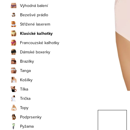
n
Výhodná balení
í
Bezešvé prádlo
Střižené laserem
p
Klasické kalhotky
a
Francouzské kalhotky
n
Dámské boxerky
e
Brazilky
Tanga
l
Košilky
Tílka
Trička
Topy
Podprsenky
Pyžama