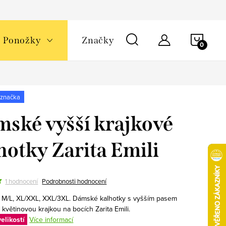
NÁKU
Ponožky
Značky
KOŠÍ
 značka
ské vyšší krajkové
hotky Zarita Emili
1 hodnocení
Podrobnosti hodnocení
, M/L, XL/XXL, XXL/3XL. Dámské kalhotky s vyšším pasem
květinovou krajkou na bocích Zarita Emili.
elikostí
Více informací