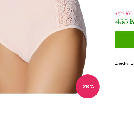
632 Kč
455 
Měrná
cena:
Značka:
Em
-28 %