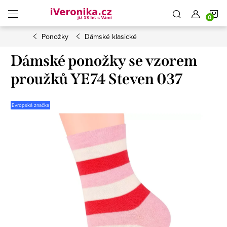
Přejít
N
na
obsah
Ponožky
Dámské klasické
K
Dámské ponožky se vzorem
proužků YE74 Steven 037
Evropská značka