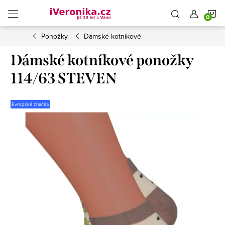
Přejít
N
na
obsah
Ponožky
Dámské kotníkové
K
Dámské kotníkové ponožky
114/63 STEVEN
Evropská značka