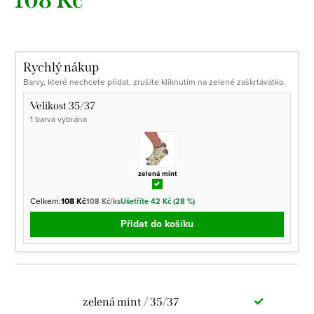
108 Kč
Měrná
cena:
Rychlý nákup
Barvy, které nechcete přidat, zrušíte kliknutím na zelené zaškrtávátko.
Velikost 35/37
1 barva vybrána
zelená mint
Celkem:
108 Kč
108 Kč/ks
Ušetříte 42 Kč (28 %)
Přidat do košíku
zelená mint / 35/37