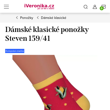
Přejít
N
na
obsah
Ponožky
Dámské klasické
K
Dámské klasické ponožky
Steven 159/41
Evropská značka