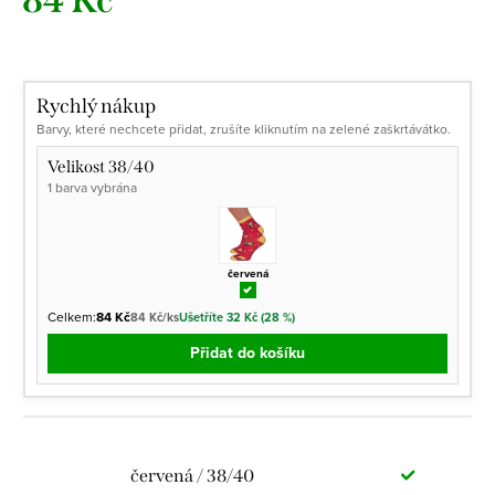
84 Kč
Měrná
cena:
Rychlý nákup
Barvy, které nechcete přidat, zrušíte kliknutím na zelené zaškrtávátko.
Velikost 38/40
1 barva vybrána
červená
Celkem:
84 Kč
84 Kč/ks
Ušetříte 32 Kč (28 %)
Přidat do košíku
červená / 38/40