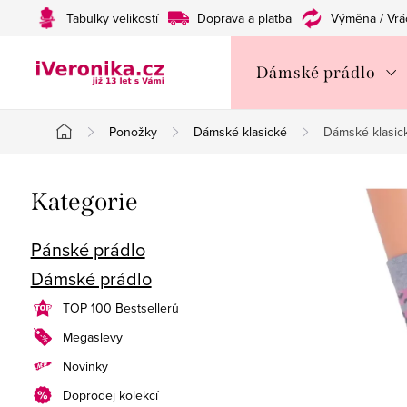
Přejít
Tabulky velikostí
Doprava a platba
Výměna / Vrá
na
obsah
Dámské prádlo
Ponožky
Dámské klasické
Dámské klasic
Domů
P
Přeskočit
Kategorie
o
kategorie
s
Pánské prádlo
Dámské prádlo
t
TOP 100 Bestsellerů
r
Megaslevy
a
Novinky
n
Doprodej kolekcí