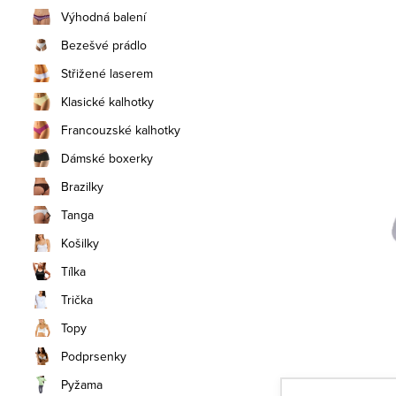
n
Výhodná balení
í
Bezešvé prádlo
Střižené laserem
p
Klasické kalhotky
a
Francouzské kalhotky
n
Dámské boxerky
e
Brazilky
Tanga
l
Košilky
Tílka
Trička
Topy
Podprsenky
Pyžama