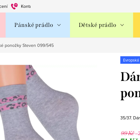
cení
Kontakty
Obchodní podmínky
Ochrana os. údajů
Pánské prádlo
Dětské prádlo
ké ponožky Steven 099/545
Evropská
Dám
pon
35/37. Dá
–
99 Kč