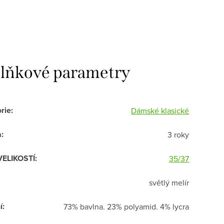
lňkové parametry
rie
:
Dámské klasické
a
:
3 roky
VELIKOSTÍ
:
35/37
světlý melír
í
:
73% bavlna. 23% polyamid. 4% lycra