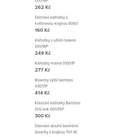
00019P
262 Kč
Dámské kalhotky s
květinovou krajkou 9060
160 Kč
Kalhotky s užším bokem
00018P
249 Kč
Kalhotky mama 01001P
277 Kč
Boxerky vyšší bamboo
03017P
414 Kč
Klasické kalhotky Bamboo
širší bok 00035P
300 Kč
Dámské dlouhé bavlněné
boxerky s krajkou 701-3K