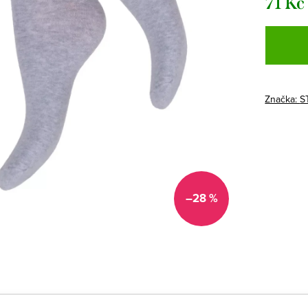
71 Kč
Měrná
cena:
Značka:
S
–28 %