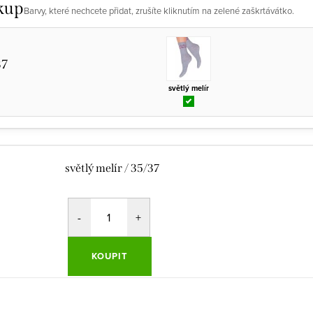
kup
Barvy, které nechcete přidat, zrušíte kliknutím na zelené zaškrtávátko.
37
světlý melír
světlý melír / 35/37
KOUPIT