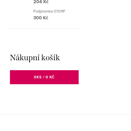
204 Kč
Podprsenka 07011P
300 Kč
Nákupní košík
0
KS /
0 KČ
Z