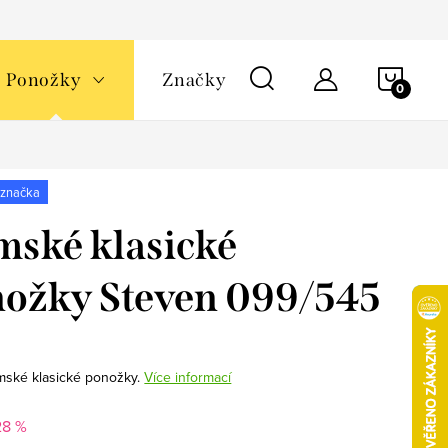
NÁKU
Ponožky
Značky
KOŠÍ
 značka
ské klasické
ožky Steven 099/545
mské klasické ponožky.
Více informací
28 %