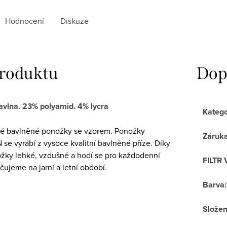
Hodnocení
Diskuze
produktu
Dop
avlna. 23% polyamid. 4% lycra
Katego
ké bavlněné ponožky se vzorem. Ponožky
Záruk
e vyrábí z vysoce kvalitní bavlněné příze. Díky
žky lehké, vzdušné a hodí se pro každodenní
FILTR 
ujeme na jarní a letní období.
Barva
:
Složen