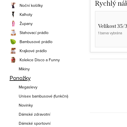
Rychlý ná
Noční košilky
Kalhoty
Župany
Velikost 35/
Stahovací prádlo
1 barva vybrána
Bambusové prádlo
Krajkové prádlo
Kolekce Disco a Funny
Mikiny
Ponožky
Megaslevy
Unisex bambusové (funkční)
Novinky
Dámské zdravotní
Dámské sportovní