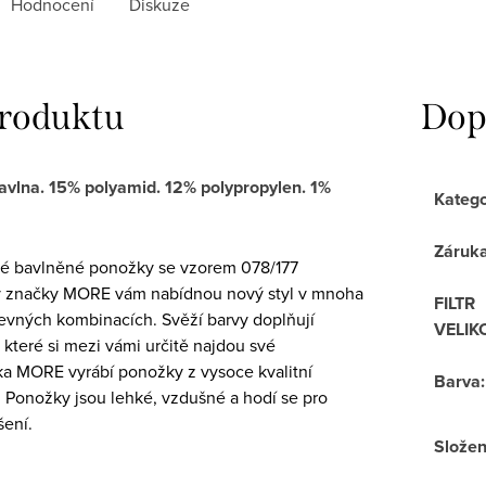
Hodnocení
Diskuze
produktu
Dop
avlna. 15% polyamid. 12% polypropylen. 1%
Katego
Záruk
é bavlněné ponožky se vzorem 078/177
značky MORE vám nabídnou nový styl v mnoha
FILTR
evných kombinacích. Svěží barvy doplňují
VELIK
 které si mezi vámi určitě najdou své
ka MORE vyrábí ponožky z vysoce kvalitní
Barva
:
. Ponožky jsou lehké, vzdušné a hodí se pro
ení.
Složen