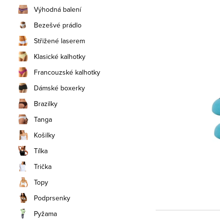
n
Výhodná balení
í
Bezešvé prádlo
Střižené laserem
p
Klasické kalhotky
a
Francouzské kalhotky
n
Dámské boxerky
e
Brazilky
Tanga
l
Košilky
Tílka
Trička
Topy
Podprsenky
Pyžama