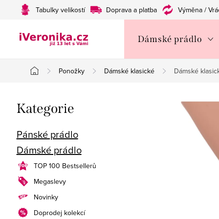
Přejít
Tabulky velikostí
Doprava a platba
Výměna / Vrá
na
obsah
Dámské prádlo
Ponožky
Dámské klasické
Dámské klasic
Domů
P
Přeskočit
Kategorie
o
kategorie
s
Pánské prádlo
Dámské prádlo
t
TOP 100 Bestsellerů
r
Megaslevy
a
Novinky
n
Doprodej kolekcí