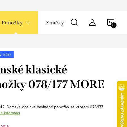
NÁKU
Ponožky
Značky
KOŠÍ
 značka
ské klasické
nožky 078/177 MORE
/42. Dámské klasické bavlněné ponožky se vzorem 078/177
ce informací
–28 %