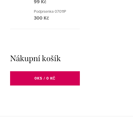
99 Kč
Podprsenka 07011P
300 Kč
Nákupní košík
0
KS /
0 KČ
Z