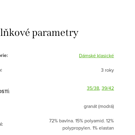
lňkové parametry
rie
:
Dámské klasické
a
:
3 roky
35/38
,
39/42
OSTÍ
:
granát (modrá)
72% bavlna. 15% polyamid. 12%
í
:
polypropylen. 1% elastan