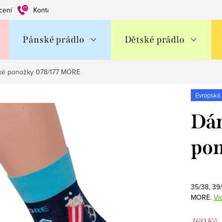
cení
Kontakty
Obchodní podmínky
Ochrana os. údajů
Pánské prádlo
Dětské prádlo
ké ponožky 078/177 MORE
Evropská
Dám
po
35/38, 39
MORE.
Ví
160 Kč