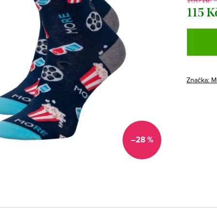
115 K
Měrná
cena:
Značka:
M
–28 %