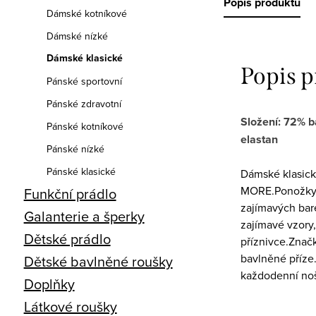
Popis produktu
Dámské kotníkové
Dámské nízké
Dámské klasické
Popis 
Pánské sportovní
Pánské zdravotní
Složení: 72% b
Pánské kotníkové
elastan
Pánské nízké
Pánské klasické
Dámské klasick
MORE.Ponožky 
Funkční prádlo
zajímavých bar
Galanterie a šperky
zajímavé vzory,
Dětské prádlo
příznivce.Znač
bavlněné příze
Dětské bavlněné roušky
každodenní noš
Doplňky
Látkové roušky