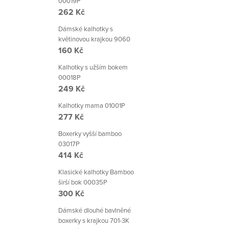
00019P
262 Kč
Dámské kalhotky s
květinovou krajkou 9060
160 Kč
Kalhotky s užším bokem
00018P
249 Kč
Kalhotky mama 01001P
277 Kč
Boxerky vyšší bamboo
03017P
414 Kč
Klasické kalhotky Bamboo
širší bok 00035P
300 Kč
Dámské dlouhé bavlněné
boxerky s krajkou 701-3K