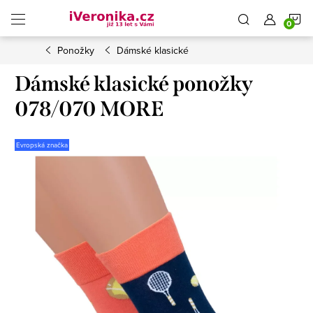
Přejít
N
na
obsah
Ponožky
Dámské klasické
K
Dámské klasické ponožky
078/070 MORE
Evropská značka