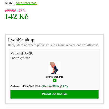
MORE.
Více informací
–27 %
197 Kč
142 Kč
Měrná
cena:
Rychlý nákup
Barvy, které nechcete přidat, zrušíte kliknutím na zelené zaškrtávátko.
Velikost 35/38
1 barva vybrána
granát (modrá)
Celkem:
142 Kč
142 Kč/ks
Ušetříte 55 Kč (28 %)
Přidat do košíku