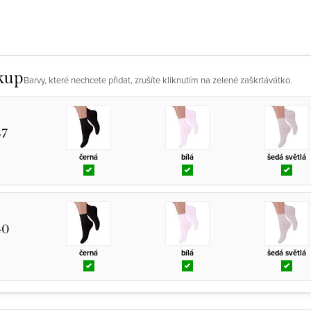
kup
Barvy, které nechcete přidat, zrušíte kliknutím na zelené zaškrtávátko.
37
černá
bílá
šedá světlá
40
černá
bílá
šedá světlá