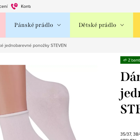
cení
Kontakty
Obchodní podmínky
Ochrana os. údajů
Pánské prádlo
Dětské prádlo
cké jednobarevné ponožky STEVEN
🌱 Z bam
Dám
jed
ST
35/37, 38