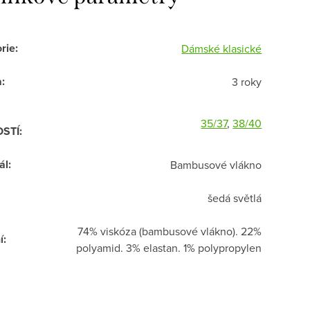
rie
:
Dámské klasické
a
:
3 roky
35/37
,
38/40
OSTÍ
:
ál
:
Bambusové vlákno
šedá světlá
74% viskóza (bambusové vlákno). 22%
í
:
polyamid. 3% elastan. 1% polypropylen