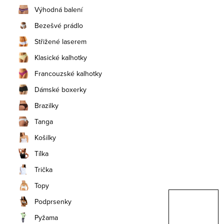
n
Výhodná balení
í
Bezešvé prádlo
Střižené laserem
p
Klasické kalhotky
a
Francouzské kalhotky
n
Dámské boxerky
e
Brazilky
Tanga
l
Košilky
Tílka
Trička
Topy
Podprsenky
Pyžama