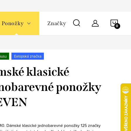
NÁKU
Ponožky
Značky
KOŠÍ
busu
Evropská značka
ské klasické
nobarevné ponožky
EVEN
/40. Dámské klasické jednobarevné ponožky 125 značky