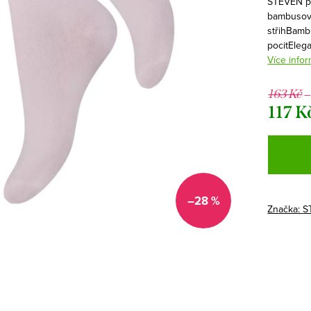
STEVEN při
bambusové
střihBambu
pocitEleg
Více infor
–
163 Kč
117 K
Měrná
cena:
–28 %
Značka:
S