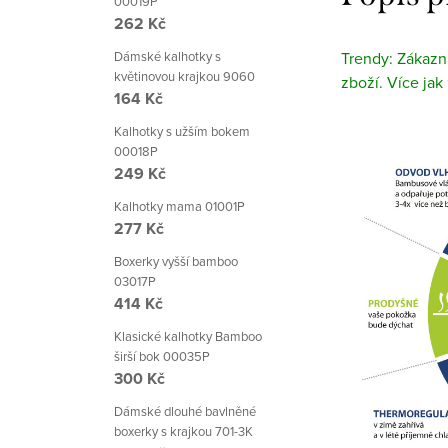
00019P
262 Kč
Dámské kalhotky s
Trendy: Zákazní
květinovou krajkou 9060
zboží. Více jak
164 Kč
Kalhotky s užším bokem
00018P
249 Kč
Kalhotky mama 01001P
277 Kč
Boxerky vyšší bamboo
03017P
414 Kč
Klasické kalhotky Bamboo
širší bok 00035P
300 Kč
Dámské dlouhé bavlněné
boxerky s krajkou 701-3K