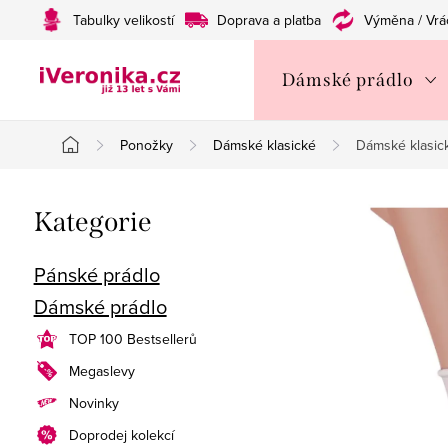
Přejít
Tabulky velikostí
Doprava a platba
Výměna / Vrá
na
obsah
Dámské prádlo
Ponožky
Dámské klasické
Dámské klasi
Domů
P
Přeskočit
Kategorie
o
kategorie
s
Pánské prádlo
Dámské prádlo
t
TOP 100 Bestsellerů
r
Megaslevy
a
Novinky
n
Doprodej kolekcí