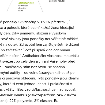
é ponožky 125 značky STEVEN představují
e a pohodlí, které ocení každá žena hledající
ždý den. Díky jemnému složení s vysokým
ové viskózy jsou ponožky neuvěřitelně měkké,
é na dotek. Zdravotní lem zajišťuje šetrné držení
ho zařezávání, což přispívá k celodennímu
elším nošení. Antibakteriální vlastnosti materiálu
t svěžest po celý den a chrání Vaše nohy před
u.Nadčasový střih bez vzoru se snadno
znými outfity – od volnočasových kalhot až po
 či pracovní oblečení. Tyto ponožky jsou ideální
, které si cení jednoduchosti i praktičnosti v
sickéStyl: Bez vzoruVlastnosti: Lem zdravotní,
Materiál: Bambus (viskóza)Složení: 74% viskóza
kno), 22% polyamid, 3% elastan, 1%