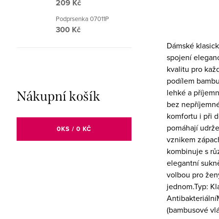
209 Kč
Podprsenka 07011P
300 Kč
Dámské klasick
spojení eleganc
kvalitu pro ka
podílem bambus
lehké a příjemn
Nákupní košík
bez nepříjemné
komfortu i při d
pomáhají udrže
0
KS /
0 KČ
vznikem zápach
kombinuje s rů
elegantní sukně
volbou pro ženy
jednom.Typ: Kla
Antibakteriální
(bambusové vlá