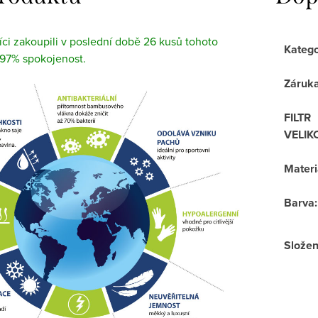
ci zakoupili v poslední době 26 kusů tohoto
Katego
 97% spokojenost.
Záruk
FILTR
VELIK
Materi
Barva
:
Složen