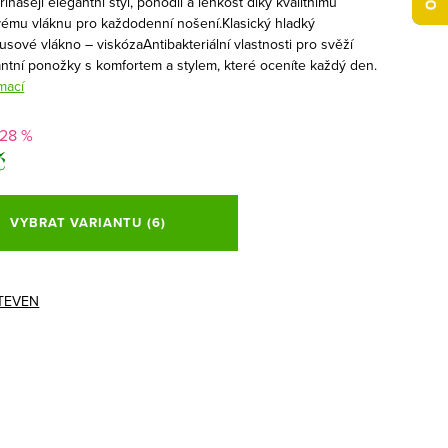
nášejí elegantní styl, pohodlí a lehkost díky kvalitnímu
mu vláknu pro každodenní nošení.Klasický hladký
sové vlákno – viskózaAntibakteriální vlastnosti pro svěží
antní ponožky s komfortem a stylem, které oceníte každý den.
mací
28 %
č
VYBRAT VARIANTU
(6)
TEVEN