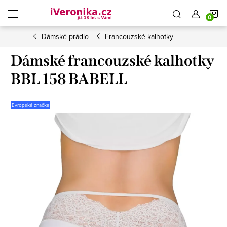
Přejít
N
na
obsah
Dámské prádlo
Francouzské kalhotky
K
Dámské francouzské kalhotky
BBL 158 BABELL
Evropská značka