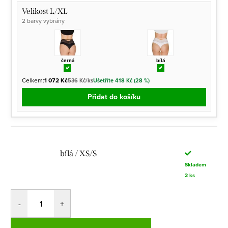
Velikost L/XL
2 barvy vybrány
černá
bílá
Celkem:
1 072 Kč
536 Kč/ks
Ušetříte 418 Kč (28 %)
Přidat do košíku
bílá / XS/S
Skladem
2 ks