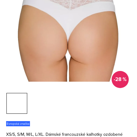
-28 %
Evropská značka
XS/S, S/M, M/L, L/XL. Dámské francouzské kalhotky ozdobené