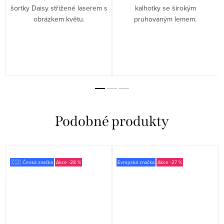
šortky Daisy střižené laserem s
kalhotky se širokým
obrázkem květu.
pruhovaným lemem.
🇨🇿 Česká značka
-28 %
Evropská značka
-27 %