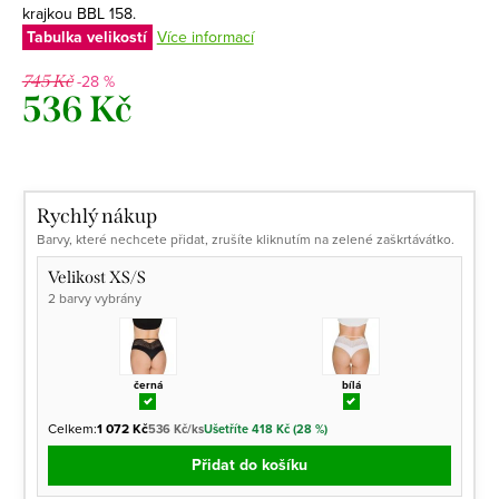
krajkou BBL 158.
Tabulka velikostí
Více informací
-28 %
745 Kč
536 Kč
Měrná
cena:
Rychlý nákup
Barvy, které nechcete přidat, zrušíte kliknutím na zelené zaškrtávátko.
Velikost XS/S
2 barvy vybrány
černá
bílá
Celkem:
1 072 Kč
536 Kč/ks
Ušetříte 418 Kč (28 %)
Přidat do košíku