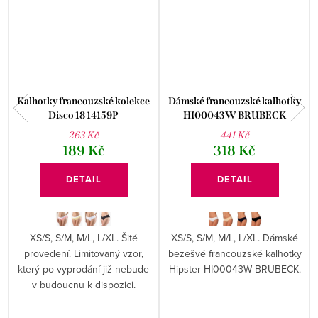
Kalhotky francouzské kolekce
Dámské francouzské kalhotky
Disco 18 14159P
HI00043W BRUBECK
263 Kč
441 Kč
189 Kč
318 Kč
DETAIL
DETAIL
XS/S, S/M, M/L, L/XL. Šité
XS/S, S/M, M/L, L/XL. Dámské
provedení. Limitovaný vzor,
bezešvé francouzské kalhotky
který po vyprodání již nebude
Hipster HI00043W BRUBECK.
v budoucnu k dispozici.