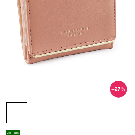
–27 %
Eko kůže