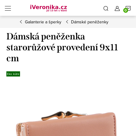
Přejít
N
na
obsah
Galanterie a šperky
Dámské peněženky
K
Dámská peněženka
starorůžové provedení 9x11
cm
Eko kůže