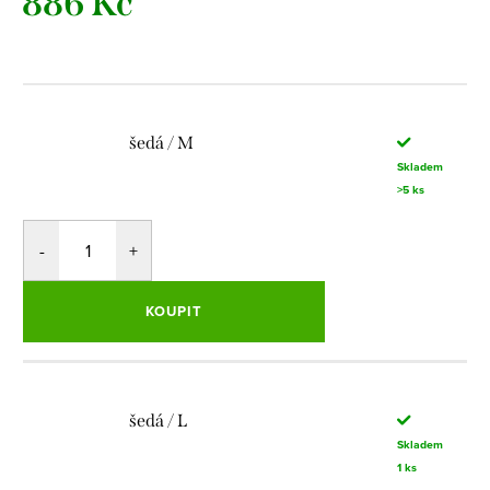
886 Kč
Měrná
cena:
šedá / M
Skladem
>5 ks
KOUPIT
šedá / L
Skladem
1 ks