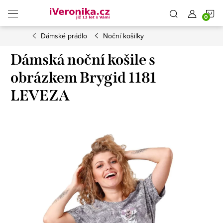
Přejít
N
na
obsah
Dámské prádlo
Noční košilky
K
Dámská noční košile s
obrázkem Brygid 1181
LEVEZA