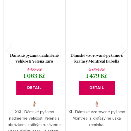
Dámské pyžamo nadměrné
Dámské vzorované pyžamo s
velikosti Yelena Taro
kraťasy Montreal Babella
1 477 Kč
2 054 Kč
1 063 Kč
1 479 Kč
DETAIL
DETAIL
XXL. Dámské pyžamo
XL. Dámské vzorované pyžamo
nadměrné velikosti Yelena s
Montreal s kraťasy na úzká
obrázkem, krátkým rukávem a
ramínka.
vzorovanými capri kalhotami.