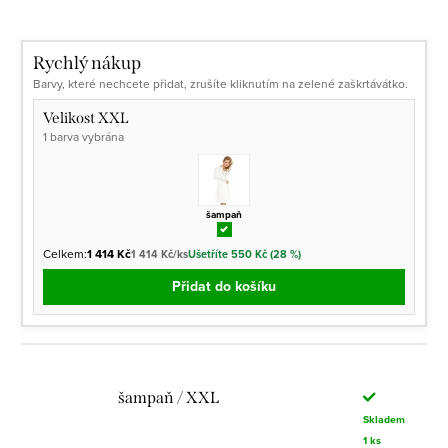
cena:
Rychlý nákup
Barvy, které nechcete přidat, zrušíte kliknutím na zelené zaškrtávátko.
Velikost XXL
1 barva vybrána
šampaň
Celkem:
1 414 Kč
1 414 Kč/ks
Ušetříte 550 Kč (28 %)
Přidat do košíku
šampaň / XXL
Skladem
1 ks