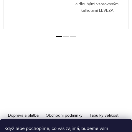
a dlouhými vzorovanými
kalhotami LEVEZA.
Z
á
p
a
t
í
Doprava a platba
Obchodní podmínky
Tabulky velikostí
Doprava na Slovensko / Výměna vrácení zboží pro SR
Když lépe pochopíme, co vás zajímá, budeme vám