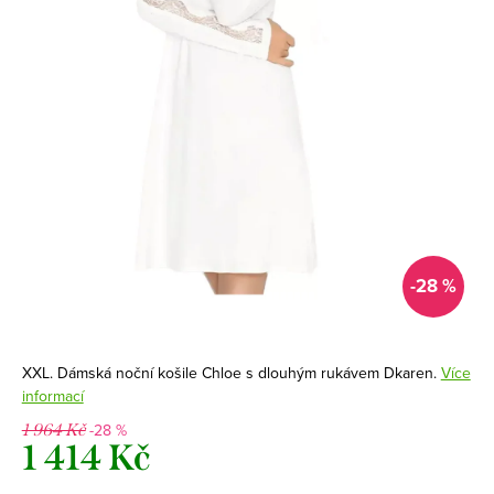
-28 %
XXL. Dámská noční košile Chloe s dlouhým rukávem Dkaren.
Více
informací
-28 %
1 964 Kč
1 414 Kč
Měrná