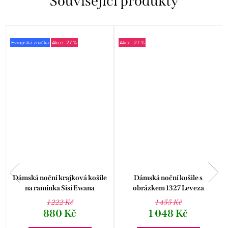
Související produkty
Evropská značka
-27 %
-27 %
Dámská noční krajková košile
Dámská noční košile s
na ramínka Sisi Ewana
obrázkem 1327 Leveza
1 222 Kč
1 455 Kč
880 Kč
1 048 Kč