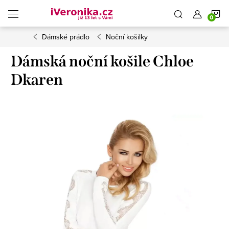
Přejít
N
na
obsah
Dámské prádlo
Noční košilky
K
Dámská noční košile Chloe
Dkaren