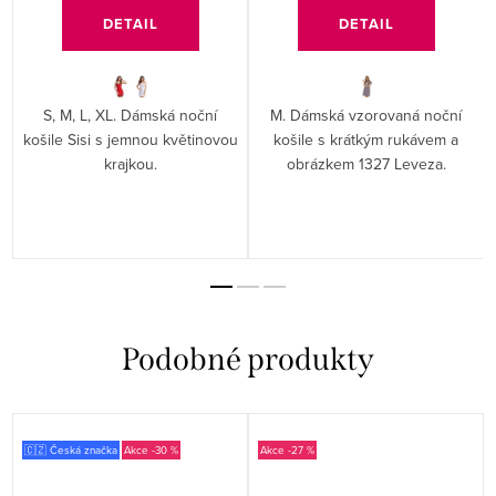
DETAIL
DETAIL
S, M, L, XL. Dámská noční
M. Dámská vzorovaná noční
košile Sisi s jemnou květinovou
košile s krátkým rukávem a
krajkou.
obrázkem 1327 Leveza.
🇨🇿 Česká značka
-30 %
-27 %