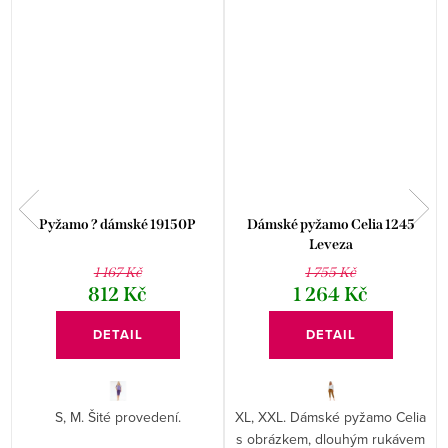
P
Pyžamo ? dámské 19150P
Dámské pyžamo Celia 1245
Leveza
1 167 Kč
1 755 Kč
812 Kč
1 264 Kč
DETAIL
DETAIL
S, M. Šité provedení.
XL, XXL. Dámské pyžamo Celia
s obrázkem, dlouhým rukávem