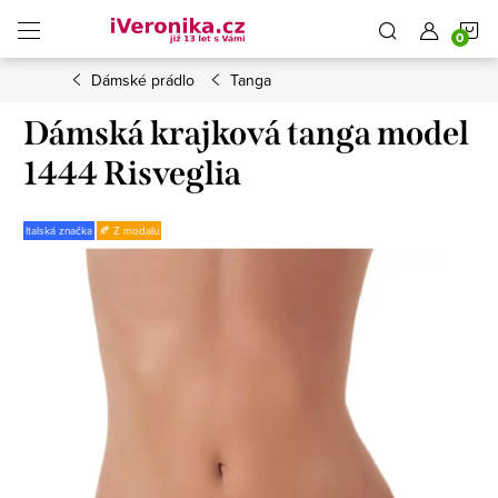
Přejít
N
na
obsah
Dámské prádlo
Tanga
K
Dámská krajková tanga model
1444 Risveglia
Italská značka
🍂 Z modalu