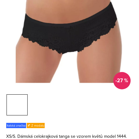
-27 %
Italská značka
🍂 Z modalu
XS/S. Dámská celokrajková tanga se vzorem květů model 1444.