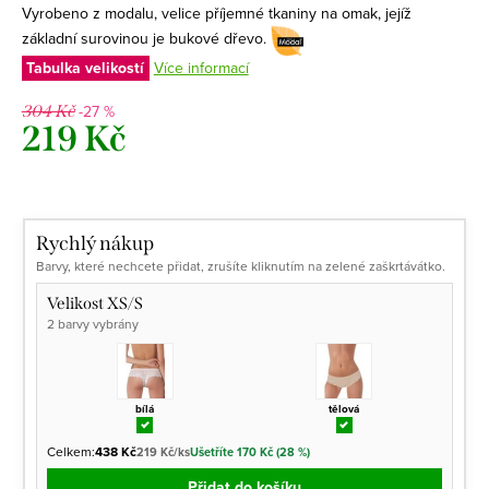
Vyrobeno z modalu, velice příjemné tkaniny na omak, jejíž
základní surovinou je bukové dřevo.
Tabulka velikostí
Více informací
-27 %
304 Kč
219 Kč
Měrná
cena:
Rychlý nákup
Barvy, které nechcete přidat, zrušíte kliknutím na zelené zaškrtávátko.
Velikost XS/S
2 barvy vybrány
bílá
tělová
Celkem:
438 Kč
219 Kč/ks
Ušetříte 170 Kč (28 %)
Přidat do košíku