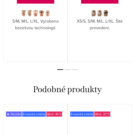
S/M, M/L, L/XL. Vyrobeno
XS/S, S/M, M/L, L/XL. Šité
bezešvou technologií.
provedení.
🔥 Novinka
Evropská značka
-43 %
Evropská značka
-27 %