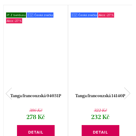
🌱 Z bambusu
🇨🇿 Česká značka
🇨🇿 Česká značka
-27 %
-27 %
m
Tanga francouzská 04031P
Tanga francouzská 14140P
386 Kč
322 Kč
278 Kč
232 Kč
DETAIL
DETAIL