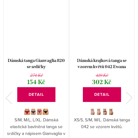
Dámská tanga Gianvaglia 820
Dámská krajková tanga se
se srdíčky
vzorem květů 042 Ewana
274 Kč
419 Kč
154 Kč
302 Kč
DETAIL
DETAIL
S/M, M/L, L/XL. Dámská
XS/S, S/M, M/L. Dámská tanga
elastická bavlněná tanga se
042 se vzorem květů.
srdíčky a nápisem Gianvaglia v