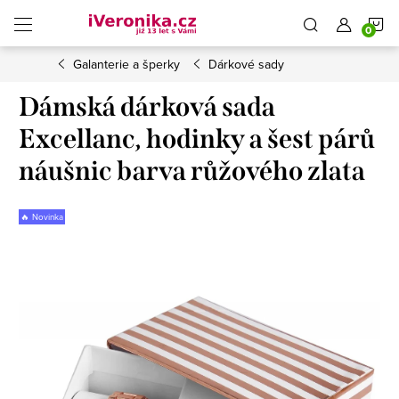
Přejít
N
na
obsah
Galanterie a šperky
Dárkové sady
K
Dámská dárková sada
Excellanc, hodinky a šest párů
náušnic barva růžového zlata
🔥 Novinka