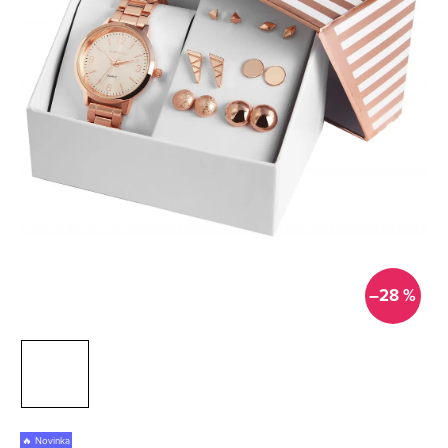
–28 %
🔥 Novinka