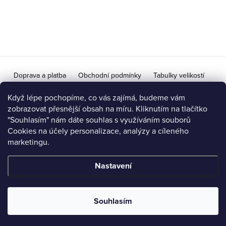
p
a
t
í
Doprava a platba
Obchodní podmínky
Tabulky velikostí
Doprava na Slovensko / Výměna vrácení zboží pro SR
Když lépe pochopíme, co vás zajímá, budeme vám
zobrazovat přesnější obsah na míru. Kliknutím na tlačítko
Ochrana osobních údajů a podmínky zpracování
"Souhlasím" nám dáte souhlas s využíváním souborů
Cookies na účely personalizace, analýzy a cíleného
Možnost vrácení / výměny zboží do 14 dní
marketingu.
Nastavení
Copyright 2026
iVeronika.cz
. Všechna práva vyhrazena.
Upravit
nastavení cookies
Souhlasím
Vytvořil Shoptet