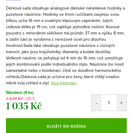
Dárková sada obsahuje analogové dámské náramkové hodinky a
puzetové náušnice. Hodinky se třemi ručičkami zaujmou svou
šířkou ucha 16 mm a snadným klipsovým zapínáním. Jejich
celková délka je 19 cm, což zajišťuje pohodlné nošení. Kovové
pouzdro s minerálním sklíčkem má průměr 37 mm a výšku 8 mm,
a zadní část je vyrobena z nerezové oceli pro dlouhou
životnost.Sada také obsahuje puzetové náušnice v různých
tvarech, jako jsou trojúhelníky, diamanty a kulaté destičky.
Velikosti náušnic se pohybují od 4 mm do 16 mm, což umožňuje
jejich kombinování podle individuálního stylu. Náušnice lze nosit
samostatně nebo v kombinaci, čímž se dosáhne harmonického
vzhledu.Dárková sada je určena pro ženy, které chtějí snadno
měnit svůj vzhled a styl.
Více informací
Skladem
(4 ks)
–28 %
1 438 Kč
1 035 Kč
Měrná
cena:
VLOŽIT DO KOŠÍKU