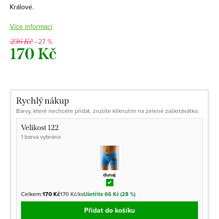
Králové.
Více informací
–27 %
236 Kč
170 Kč
Měrná
cena:
Rychlý nákup
Barvy, které nechcete přidat, zrušíte kliknutím na zelené zaškrtávátko.
Velikost 122
1 barva vybrána
dunaj
Celkem:
170 Kč
170 Kč/ks
Ušetříte 66 Kč (28 %)
Přidat do košíku