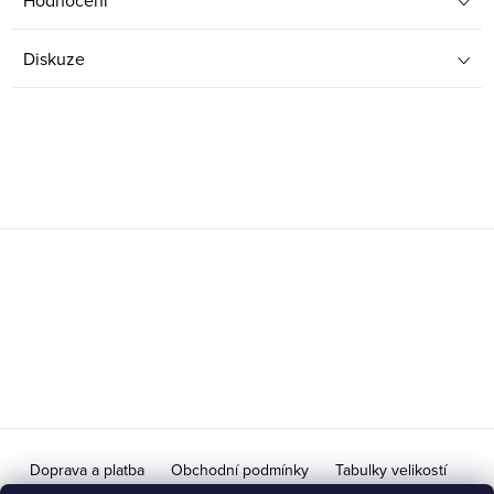
Hodnocení
Diskuze
Z
á
p
a
t
í
Doprava a platba
Obchodní podmínky
Tabulky velikostí