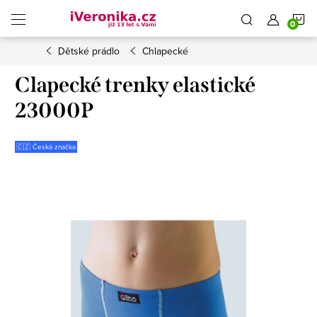
Přejít
N
na
obsah
Dětské prádlo
Chlapecké
K
Clapecké trenky elastické
23000P
🇨🇿 Česká značka