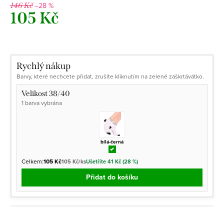
–28 %
146 Kč
105 Kč
Měrná
cena:
Rychlý nákup
Barvy, které nechcete přidat, zrušíte kliknutím na zelené zaškrtávátko.
Velikost 38/40
1 barva vybrána
bílá-černá
Celkem:
105 Kč
105 Kč/ks
Ušetříte 41 Kč (28 %)
Přidat do košíku