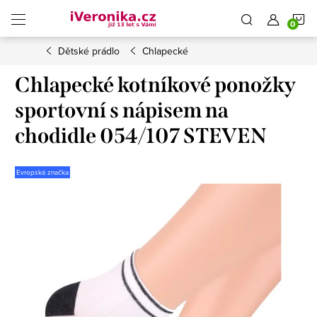
Přejít
N
na
obsah
Dětské prádlo
Chlapecké
K
Chlapecké kotníkové ponožky
sportovní s nápisem na
chodidle 054/107 STEVEN
Evropská značka