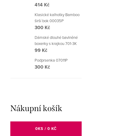
414 Kč
Klasické kalhotky Bamboo
širší bok 00035P
300 Kč
Dámské dlouhé bavlněné
boxerky s krajkou 701-3K
99 Kč
Podprsenka 07011P
300 Kč
Nákupní košík
0
KS /
0 KČ