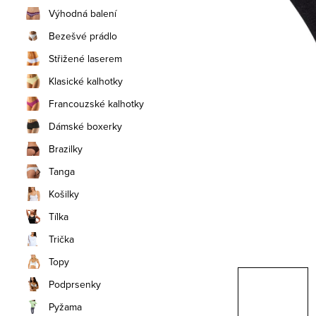
n
Výhodná balení
í
Bezešvé prádlo
Střižené laserem
p
Klasické kalhotky
a
Francouzské kalhotky
n
Dámské boxerky
e
Brazilky
Tanga
l
Košilky
Tílka
Trička
Topy
Podprsenky
Pyžama