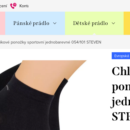
cení
Kontakty
Obchodní podmínky
Ochrana os. údajů
Pánské prádlo
Dětské prádlo
íkové ponožky sportovní jednobarevné 054/101 STEVEN
Evropská
Chl
pon
jed
ST