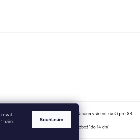
ky velikostí
Doprava na Slovensko / Výměna vrácení zboží pro SR
azovat
Souhlasím
m" nám
Možnost vrácení / výměny zboží do 14 dní