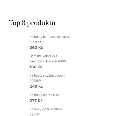
Top 8 produktů
Kalhotky bambusové klasik
00019P
262 Kč
Dámské kalhotky s
květinovou krajkou 9060
160 Kč
Kalhotky s užším bokem
00018P
249 Kč
Kalhotky mama 01001P
277 Kč
Boxerky vyšší bamboo
03017P