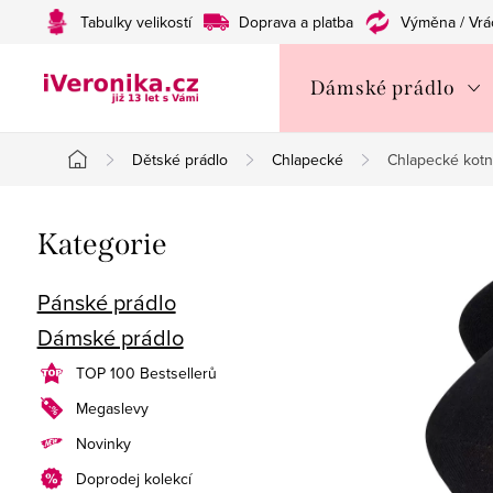
Přejít
Tabulky velikostí
Doprava a platba
Výměna / Vrá
na
obsah
Dámské prádlo
Dětské prádlo
Chlapecké
Chlapecké kotn
Domů
P
Přeskočit
Kategorie
o
kategorie
s
Pánské prádlo
Dámské prádlo
t
TOP 100 Bestsellerů
r
Megaslevy
a
Novinky
n
Doprodej kolekcí