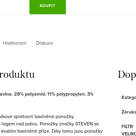
KOUPIT
Hodnocení
Diskuze
produktu
Dop
avlna. 28% polyamid. 11% polypropylen. 3%
Katego
Záruk
íkové sportovní bavlněné ponožky
s logem nad patou. Ponožky značky STEVEN se
FILTR
 kvalitní bavlněné příze. Díky tomu jsou ponožky
VELIK