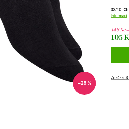
38/40. Ch
informací
–
146 Kč
105 
Měrná
cena:
Značka:
S
–28 %