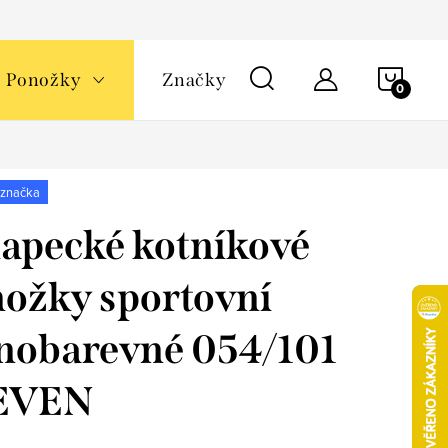
NÁKU
Ponožky
Značky
KOŠÍ
 značka
apecké kotníkové
ožky sportovní
nobarevné 054/101
EVEN