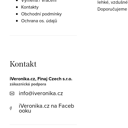
Výměna / Vrácení
lehké, vzdušné 
Kontakty
Doporučujeme na
Obchodní podmínky
Ochrana os. údajů
Kontakt
iVeronika.cz, Finaj Czech s.r.o.
info
@
iveronika.cz
iVeronika.cz na Faceb
ooku