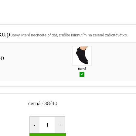
kup
Barvy, které nechcete přidat, zrušíte kliknutím na zelené zaškrtávátko.
40
černá
černá / 38/40