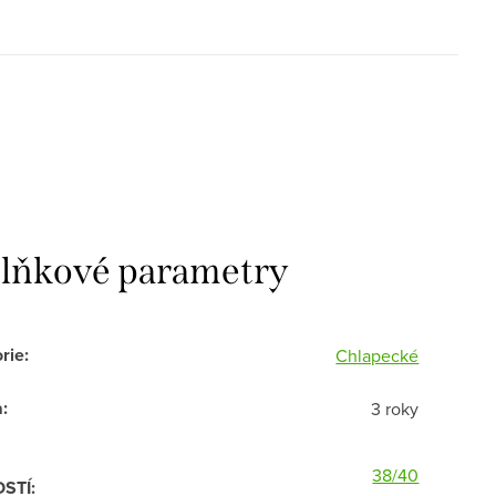
lňkové parametry
rie
:
Chlapecké
a
:
3 roky
38/40
OSTÍ
: