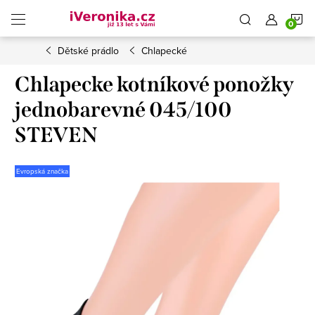
Přejít
N
na
obsah
Dětské prádlo
Chlapecké
K
Chlapecke kotníkové ponožky
jednobarevné 045/100
STEVEN
Evropská značka