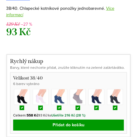
38/40. Chlapecké kotníkové ponožky jednobarevné.
Více
informací
–27 %
129 Kč
93 Kč
Měrná
cena:
Rychlý nákup
Barvy, které nechcete přidat, zrušíte kliknutím na zelené zaškrtávátko.
Velikost 38/40
6 barev vybráno
Celkem:
558 Kč
93 Kč/ks
Ušetříte 216 Kč (28 %)
Přidat do košíku