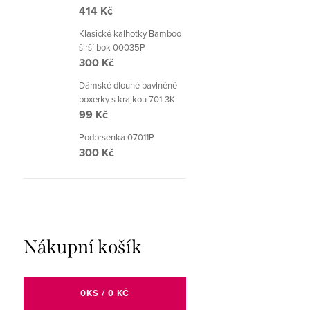
414 Kč
Klasické kalhotky Bamboo
širší bok 00035P
300 Kč
Dámské dlouhé bavlněné
boxerky s krajkou 701-3K
99 Kč
Podprsenka 07011P
300 Kč
Nákupní košík
0
KS /
0 KČ