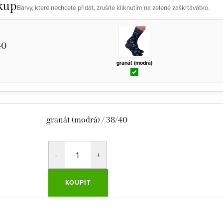
kup
Barvy, které nechcete přidat, zrušíte kliknutím na zelené zaškrtávátko.
40
granát (modrá)
granát (modrá) / 38/40
KOUPIT