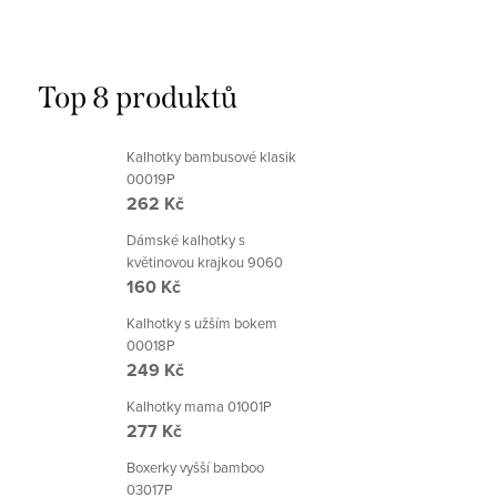
Top 8 produktů
Kalhotky bambusové klasik
00019P
262 Kč
Dámské kalhotky s
květinovou krajkou 9060
160 Kč
Kalhotky s užším bokem
00018P
249 Kč
Kalhotky mama 01001P
277 Kč
Boxerky vyšší bamboo
03017P