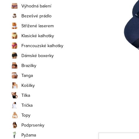
n
Výhodná balení
í
Bezešvé prádlo
Střižené laserem
p
Klasické kalhotky
a
Francouzské kalhotky
n
Dámské boxerky
e
Brazilky
Tanga
l
Košilky
Tílka
Trička
Topy
Podprsenky
Pyžama