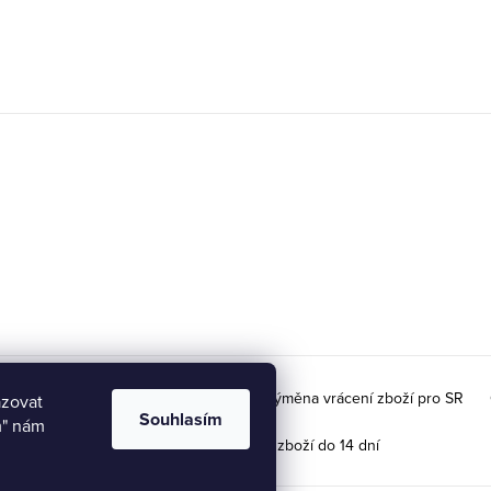
ky velikostí
Doprava na Slovensko / Výměna vrácení zboží pro SR
azovat
Souhlasím
m" nám
Možnost vrácení / výměny zboží do 14 dní