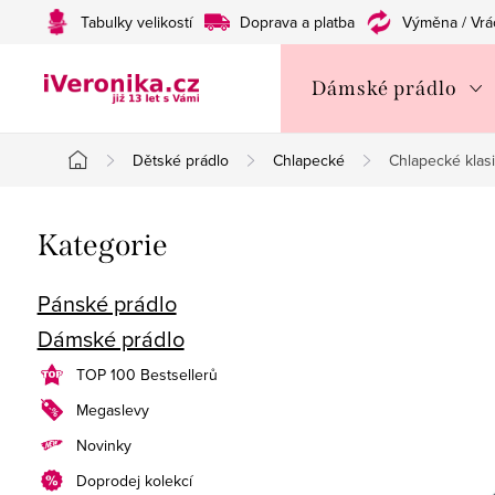
Přejít
Tabulky velikostí
Doprava a platba
Výměna / Vrá
na
obsah
Dámské prádlo
Dětské prádlo
Chlapecké
Chlapecké klas
Domů
P
Přeskočit
Kategorie
o
kategorie
s
Pánské prádlo
Dámské prádlo
t
TOP 100 Bestsellerů
r
Megaslevy
a
Novinky
n
Doprodej kolekcí