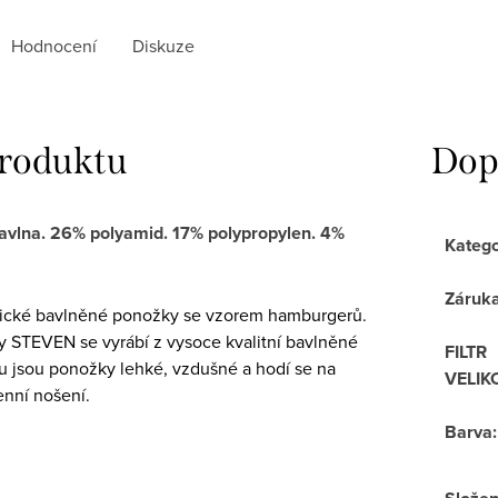
Hodnocení
Diskuze
produktu
Dop
avlna. 26% polyamid. 17% polypropylen. 4%
Katego
Záruk
ické bavlněné ponožky se vzorem hamburgerů.
 STEVEN se vyrábí z vysoce kvalitní bavlněné
FILTR
mu jsou ponožky lehké, vzdušné a hodí se na
VELIK
enní nošení.
Barva
: