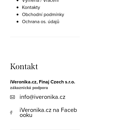
Výměna / Vrácení
Kontakty
Obchodní podmínky
Ochrana os. údajů
Kontakt
iVeronika.cz, Finaj Czech s.r.o.
info
@
iveronika.cz
iVeronika.cz na Faceb
ooku