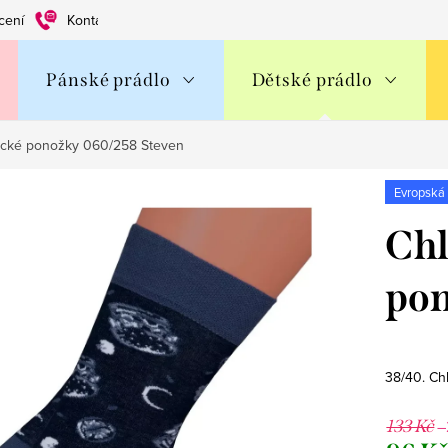
cení
Kontakty
Obchodní podmínky
Ochrana os. údajů
Pánské prádlo
Dětské prádlo
ické ponožky 060/258 Steven
Evropská
Chl
pon
38/40. Ch
–
133 Kč