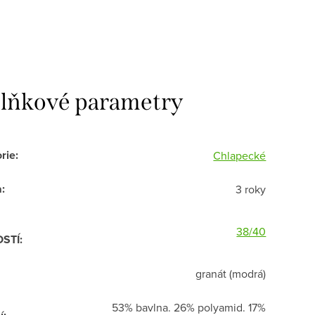
lňkové parametry
rie
:
Chlapecké
a
:
3 roky
38/40
OSTÍ
:
granát (modrá)
53% bavlna. 26% polyamid. 17%