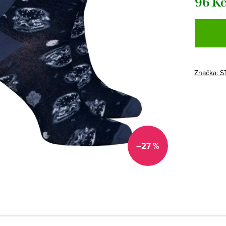
96 K
Měrná
cena:
Značka:
S
–27 %