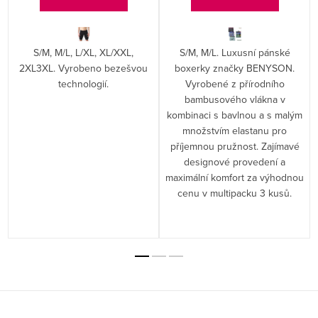
S/M, M/L, L/XL, XL/XXL,
S/M, M/L. Luxusní pánské
2XL3XL. Vyrobeno bezešvou
boxerky značky BENYSON.
technologií.
Vyrobené z přírodního
bambusového vlákna v
kombinaci s bavlnou a s malým
množstvím elastanu pro
příjemnou pružnost. Zajímavé
designové provedení a
maximální komfort za výhodnou
cenu v multipacku 3 kusů.
Z