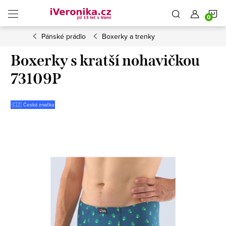
Přejít
N
na
obsah
Pánské prádlo
Boxerky a trenky
K
Boxerky s kratší nohavičkou
73109P
🇨🇿 Česká značka