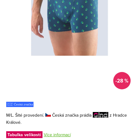
-28 %
🇨🇿 Česká značka
M/L. Šité provedení.
Česká značka prádla
z Hradce
Králové.
Tabulka velikostí
Více informací