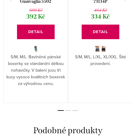
Gianvaglia 5502
73134P
699 Kč
464 Kč
392 Kč
334 Kč
DETAIL
DETAIL
S/M, M/L. Bavlněné pánské
S/M, M/L, L/XL, XL/XXL. Šité
boxerky se standardní délkou
provedení.
nohavičky. V balení jsou tři
kusy vysoce kvalitních boxerek
za výhodnou cenu.