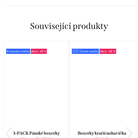
Související produkty
Evropská značka
-43 %
🇨🇿 Česká značka
-28 %
3-PACK Pánské boxerky
Boxerky kratší nohavička