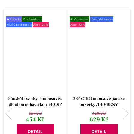
🔥 Novinka
🌱 Z bambusu
🌱 Z bambusu
Evropská značka
🇨🇿 Česká značka
-27 %
-43 %
Pánské boxerky bambusové s
3-PACK Bambusové pánské
dlouhou nohavičkou 54019P
boxerky 7010-BENY
630 Kč
1 119 Kč
454 Kč
629 Kč
DETAIL
DETAIL