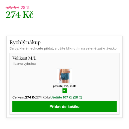
-28 %
381 Kč
274 Kč
Měrná
cena:
Rychlý nákup
Barvy, které nechcete přidat, zrušíte kliknutím na zelené zaškrtávátko.
Velikost M/L
1 barva vybrána
petrolejová, máta
Celkem:
274 Kč
274 Kč/ks
Ušetříte 107 Kč (28 %)
Přidat do košíku